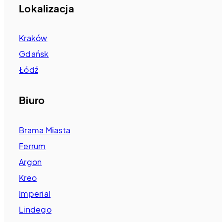
Lokalizacja
Kraków
Gdańsk
Łódź
Biuro
Brama Miasta
Ferrum
Argon
Kreo
Imperial
Lindego