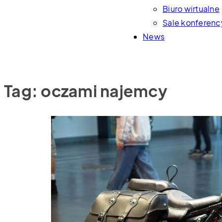
Biuro wirtualne
Sale konferenc
News
Tag:
oczami najemcy