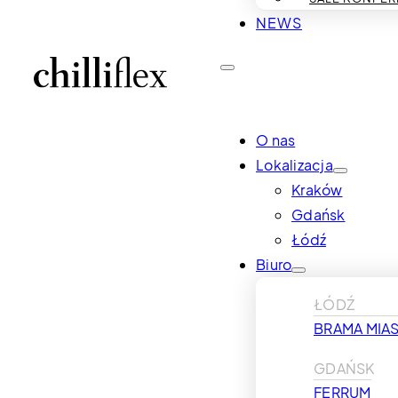
NEWS
O nas
Lokalizacja
Kraków
Gdańsk
Łódź
Biuro
ŁÓDŹ
BRAMA MIAS
GDAŃSK
FERRUM