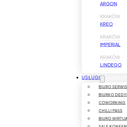
ARGON
KRAKÓW
KREO
KRAKÓW
IMPERIAL
KRAKÓW
LINDEGO
USŁUGI
BIURO SERW
BIURKO DED
COWORKING
CHILLI PASS
BIURO WIRTU
SALE KONFER