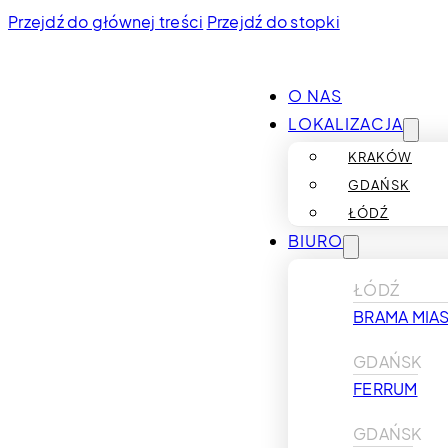
Przejdź do głównej treści
Przejdź do stopki
O NAS
LOKALIZACJA
KRAKÓW
GDAŃSK
ŁÓDŹ
BIURO
ŁÓDŹ
BRAMA MIAS
GDAŃSK
FERRUM
GDAŃSK