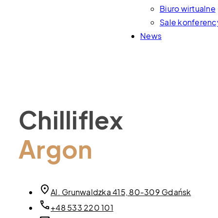
Biuro wirtualne
Sale konferenc
News
Chilliflex
Argon
Al. Grunwaldzka 415, 80-309 Gdańsk
+48 533 220 101