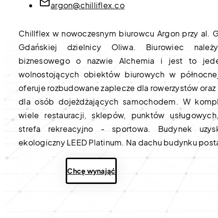
argon@chilliflex.co
Chillflex w nowoczesnym biurowcu Argon przy al. G
Gdańskiej dzielnicy Oliwa. Biurowiec nale
biznesowego o nazwie Alchemia i jest to jed
wolnostojących obiektów biurowych w północne
oferuje rozbudowane zaplecze dla rowerzystów oraz
dla osób dojeżdżających samochodem. W komple
wiele restauracji, sklepów, punktów usługowych
strefa rekreacyjno - sportowa. Budynek uzysk
ekologiczny LEED Platinum. Na dachu budynku posta
Poznaj usługi
Chcę wynająć