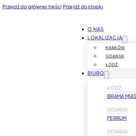
Przejdź do głównej treści
Przejdź do stopki
O NAS
LOKALIZACJA
KRAKÓW
GDAŃSK
ŁÓDŹ
BIURO
ŁÓDŹ
BRAMA MIAS
GDAŃSK
FERRUM
GDAŃSK