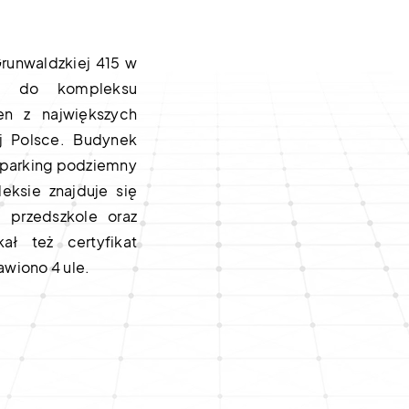
runwaldzkiej 415 w
ży do kompleksu
en z największych
j Polsce. Budynek
 parking podziemny
ksie znajduje się
, przedszkole oraz
ał też certyfikat
wiono 4 ule.