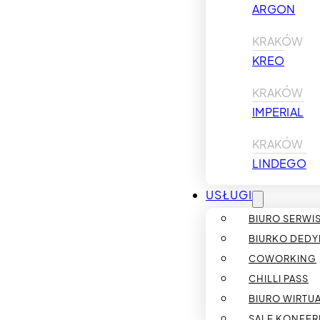
ARGON
KRAKÓW
KREO
KRAKÓW
IMPERIAL
KRAKÓW
LINDEGO
USŁUGI
BIURO SERW
BIURKO DED
COWORKING
CHILLI PASS
BIURO WIRTU
SALE KONFER