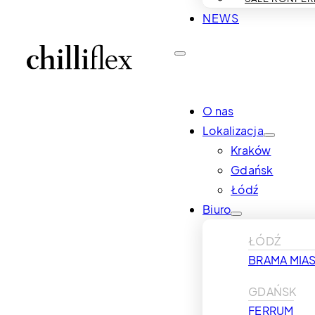
NEWS
O nas
Lokalizacja
Kraków
Gdańsk
Łódź
Biuro
ŁÓDŹ
BRAMA MIAS
GDAŃSK
FERRUM