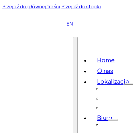
Przejdź do głównej treści
Przejdź do stopki
EN
Home
O nas
Lokalizacja
Kraków
Gdańs
Łódź
Biuro
Brama