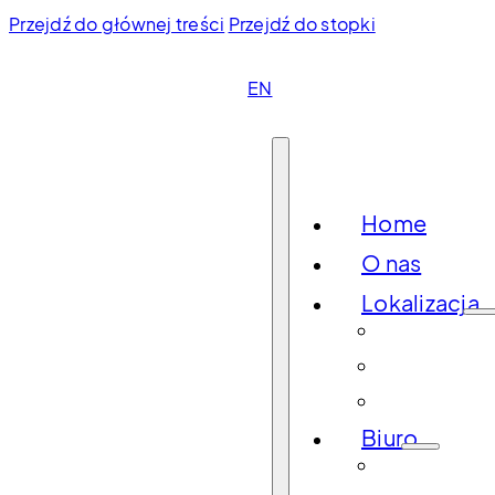
Przejdź do głównej treści
Przejdź do stopki
EN
Home
O nas
Lokalizacja
Kraków
Gdańs
Łódź
Biuro
Brama