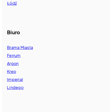
Łódź
Biuro
Brama Miasta
Ferrum
Argon
Kreo
Imperial
Lindego